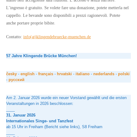
siamo nell’accogliente sala riunioni. L’accesso è senza barriere.
L’ingresso è gratuito. Se volete fare una donazione, potete metterla nel
cappello. Le bevande sono disponibili a prezzi ragionevoli. Potete
anche portare proprie bibite.
Contatto:
info(at)klingendebruecke-muenchen.de
57 Jahre Klingende Brücke München!
č
esky
-
english
-
français
-
hrvatski
-
italiano
-
nederlands
-
polski
-
русский
Am 2. Januar 2026 wurde ein neuer Vorstand gewählt und die ersten
Veranstaltungen in 2026 beschlossen:
____
31. Januar 2026
Internationales Singe- und Tanzfest
ab 15 Uhr in Freiham (Bericht siehe links), S8 Freiham
____