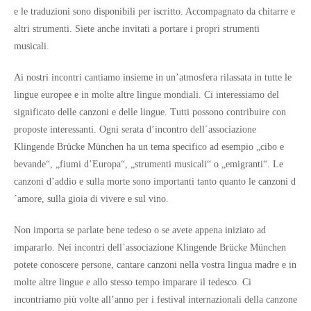
e le traduzioni sono disponibili per iscritto. Accompagnato da chitarre e
altri strumenti. Siete anche invitati a portare i propri strumenti
musicali.
Ai nostri incontri cantiamo insieme in un’atmosfera rilassata in tutte le
lingue europee e in molte altre lingue mondiali. Ci interessiamo del
significato delle canzoni e delle lingue. Tutti possono contribuire con
proposte interessanti. Ogni serata d’incontro dell´associazione
Klingende Brücke München ha un tema specifico ad esempio „cibo e
bevande“, „fiumi d’Europa“, „strumenti musicali“ o „emigranti“. Le
canzoni d’addio e sulla morte sono importanti tanto quanto le canzoni d
´amore, sulla gioia di vivere e sul vino.
Non importa se parlate bene tedeso o se avete appena iniziato ad
impararlo. Nei incontri dell`associazione Klingende Brücke München
potete conoscere persone, cantare canzoni nella vostra lingua madre e in
molte altre lingue e allo stesso tempo imparare il tedesco. Ci
incontriamo più volte all’anno per i festival internazionali della canzone