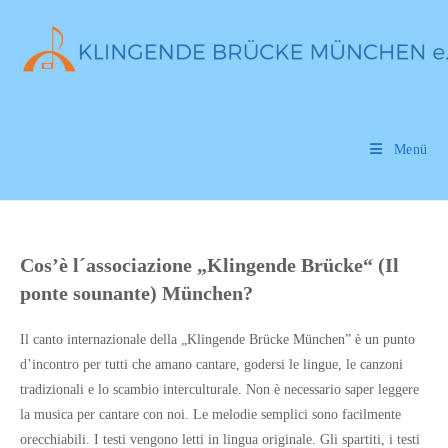
Inhalt
Zum
springen
Inhalt
springen
Menü
Cos’è l´associazione „Klingende Brücke“ (Il
ponte sounante) München?
Il canto internazionale della „Klingende Brücke München” è un punto
d’incontro per tutti che amano cantare, godersi le lingue, le canzoni
tradizionali e lo scambio interculturale. Non è necessario saper leggere
la musica per cantare con noi. Le melodie semplici sono facilmente
orecchiabili. I testi vengono letti in lingua originale. Gli spartiti, i testi